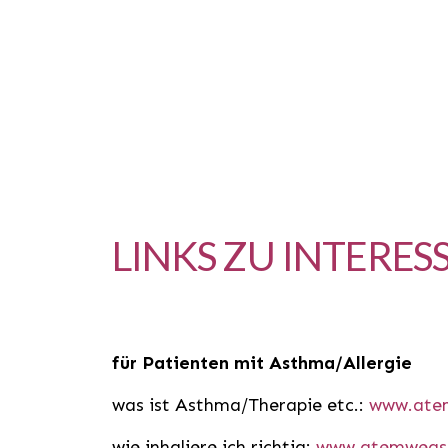
LINKS ZU INTERES
für Patienten mit Asthma/Allergie
was ist Asthma/Therapie etc.:
www.ate
wie inhaliere ich richtig:
www.atemwegsl