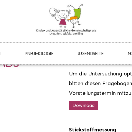
N
PNEUMOLOGIE
JUGENDSEITE
N
ADS
Asthmafragebogen
Um die Untersuchung opti
bitten diesen Fragebogen
Vorstellungstermin mitzu
Download
Stickstoffmessung