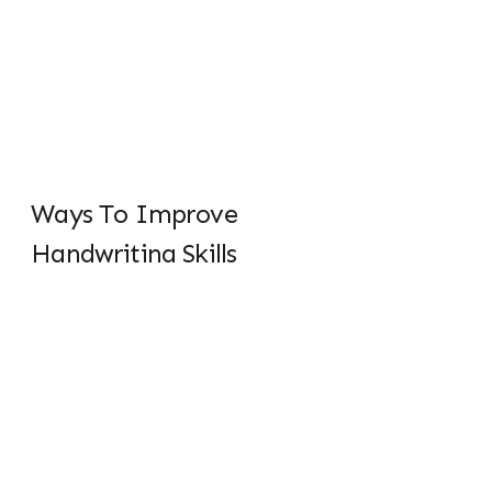
Ways To Improve
Handwriting Skills
Te pri labitur pertinacia. Quo ea etiam viris
soluta, cum in aliquid oportere. Eam id omnes
alterum.
Read More