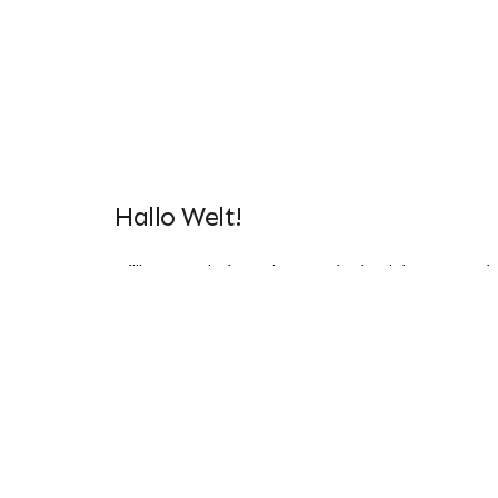
Hallo Welt!
Willkommen bei WordPress. Dies ist dein erster Bei
ihn und beginne mit dem Schreiben!
Read More